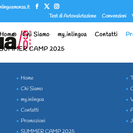
inlinguamonza.it
Test di Autovalutazione
Convenzioni
Home
Chi Siamo
my.inlingua
Contatti
Pr
SUMMER CAMP 2025
Home
T
Chi Siamo
C
my.inlingua
V
Contatti
A
Promozioni
J
SUMMER CAMP 2025