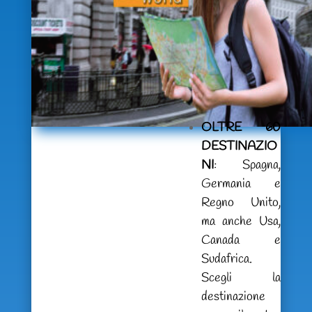
OLTRE 60
DESTINAZIO
NI
:
S
pagna,
Germania e
Regno Unito,
ma anche Usa,
Canada e
Sudafrica.
Scegli la
destinazione