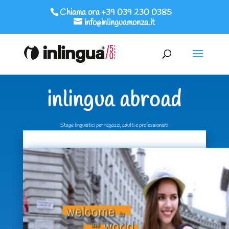
Chiama ora +39 039 230 0385
info@inlinguamonza.it
inlingua abroad
Stage linguistici per ragazzi, adulti e professionisti