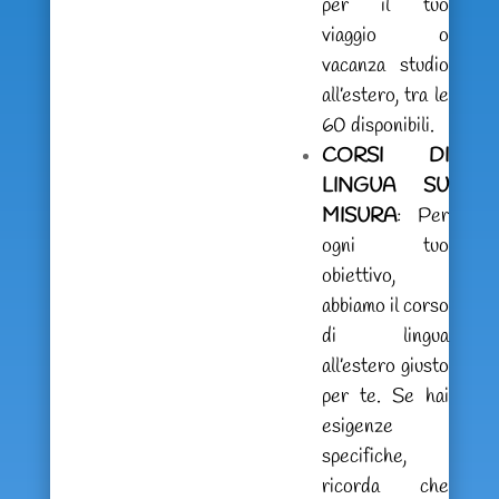
per il tuo
viaggio o
vacanza studio
all’estero, tra le
60 disponibili.
CORSI DI
LINGUA SU
MISURA
: Per
ogni tuo
obiettivo,
abbiamo il corso
di lingua
all’estero giusto
per te. Se hai
esigenze
specifiche,
ricorda che