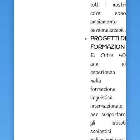
tutti i nostri
corsi sono
ampiamente
personalizzabili.
PROGETTI DI
FORMAZION
E
: Oltre 40
anni di
esperienza
nella
formazione
linguistica
internazionale,
per supportare
gli istituti
scolastici